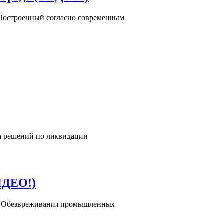
 Построенный согласно современным
тка решений по ликвидации
ИДЕО!)
го Обезвреживания промышленных