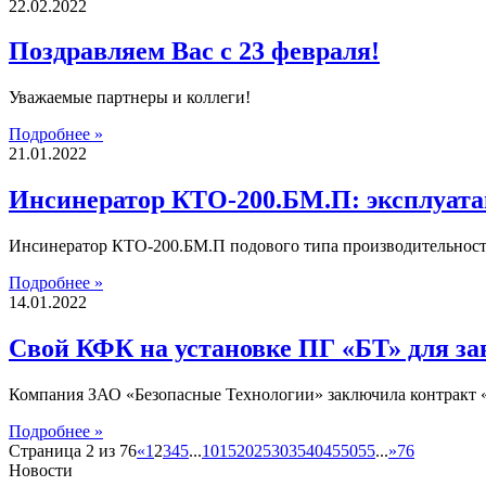
22.02.2022
Поздравляем Вас с 23 февраля!
Уважаемые партнеры и коллеги!
Подробнее »
21.01.2022
Инсинератор КТО-200.БМ.П: эксплуатац
Инсинератор КТО-200.БМ.П подового типа производительностью
Подробнее »
14.01.2022
Свой КФК на установке ПГ «БТ» для за
Компания ЗАО «Безопасные Технологии» заключила контракт «
Подробнее »
Страница 2 из 76
«
1
2
3
4
5
...
10
15
20
25
30
35
40
45
50
55
...
»
76
Новости