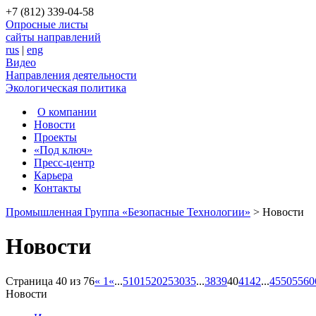
+7 (812) 339-04-58
Опросные листы
сайты направлений
rus
|
eng
Видео
Направления деятельности
Экологическая политика
О компании
Новости
Проекты
«Под ключ»
Пресс-центр
Карьера
Контакты
Промышленная Группа «Безопасные Технологии»
>
Новости
Новости
Страница 40 из 76
« 1
«
...
5
10
15
20
25
30
35
...
38
39
40
41
42
...
45
50
55
60
Новости