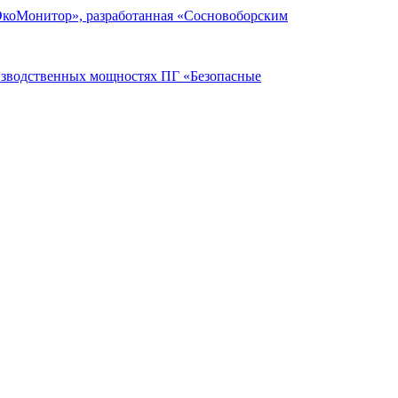
ЭкоМонитор», разработанная «Сосновоборским
оизводственных мощностях ПГ «Безопасные