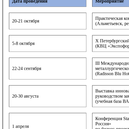
Дата проведения
Мероприятие
Практическая к
20-21 октября
(Альметьевск, ре
X Петербургски
5-8 октября
(КВЦ «Экспофор
III Междунаро
22-24 сентября
металлургическ
(Radisson Blu Ho
Выставка иннова
20-30 августа
руководством за
(учебная база В
Конференция Sta
Россия»
1 апреля
по бизнес-проек