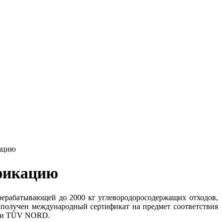
кацию
ификацию
рерабатывающей до 2000 кг углевородоросодержащих отходов,
 получен международный сертификат на предмет соответствия
ции TÜV NORD.