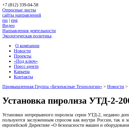
+7 (812) 339-04-58
Опросные листы
сайты направлений
rus
|
eng
Видео
Направления деятельности
Экологическая политика
О компании
Новости
Проекты
«Под ключ»
Пресс-центр
Карьера
Контакты
Промышленная Группа «Безопасные Технологии»
>
Новости
>
Установка пиролиза УТД-2-2
Установки непрерывного пиролиза серии УТД-2, недавно доп
пользуются заслуженным спросом как внутри России, так и 
европейской Директиве «О безопасности машин и оборудован