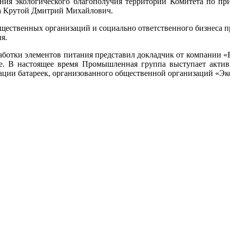
чения экологического благополучия территорий Комитета по 
а Крутой Дмитрий Михайлович.
бщественных организаций и социально ответственного бизнеса пр
я.
аботки элементов питания представил докладчик от компании «
ге. В настоящее время Промышленная группа выступает актив
ации батареек, организованного общественной организаций «Эк