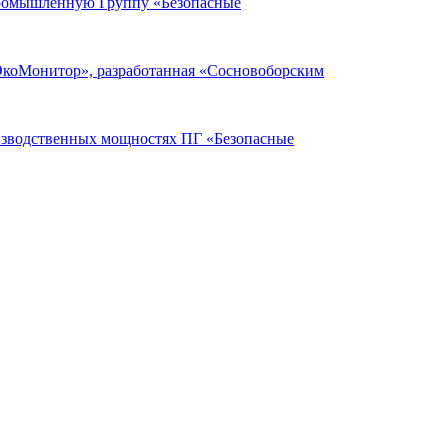
Промышленную Группу «Безопасные
ЭкоМонитор», разработанная «Сосновоборским
оизводственных мощностях ПГ «Безопасные