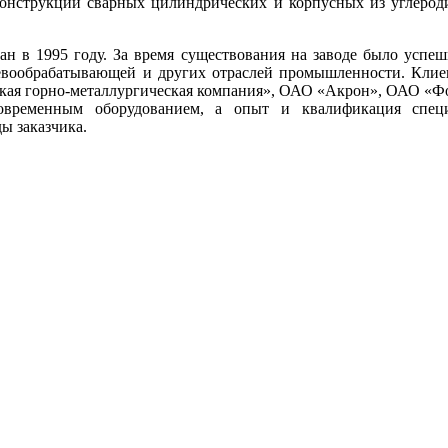
онструкций сварных цилиндрических и корпусных из углероди
н в 1995 году. За время существования на заводе было успеш
ревообрабатывающей и других отраслей промышленности. Клие
ая горно-металлургическая компания», ОАО «Акрон», ОАО «Фо
овременным оборудованием, а опыт и квалификация специа
ы заказчика.