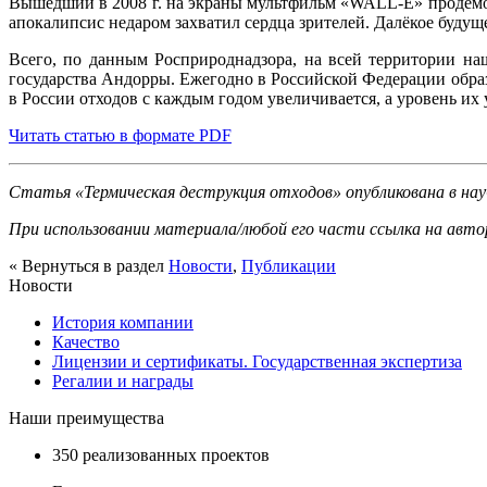
Вышедший в 2008 г. на экраны мультфильм «WALL-E» продемо
апокалипсис недаром захватил сердца зрителей. Далёкое будущ
Всего, по данным Росприроднадзора, на всей территории на
государства Андорры. Ежегодно в Российской Федерации образ
в России отходов с каждым годом увеличивается, а уровень их 
Читать статью в формате PDF
Статья «Термическая деструкция отходов» опубликована в нау
При использовании материала/любой его части ссылка на автор
« Вернуться в раздел
Новости
,
Публикации
Новости
История компании
Качество
Лицензии и сертификаты. Государственная экспертиза
Регалии и награды
Наши преимущества
350 реализованных проектов