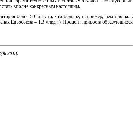
енной горами техногенных и бытовых отходов. Этот мусорный
т стать вполне конкретным настоящим.
тория более 50 тыс. га, что больше, например, чем площадь
анах Евросоюза – 1,3 млрд т). Процент прироста образующихся
брь 2013)