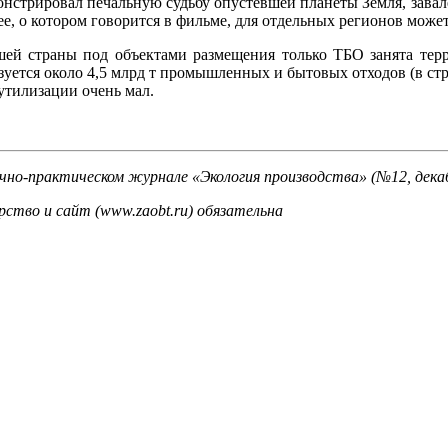
нстрировал печальную судьбу опустевшей планеты Земля, завал
ее, о котором говорится в фильме, для отдельных регионов може
шей страны под объектами размещения только ТБО занята терри
уется около 4,5 млрд т промышленных и бытовых отходов (в стр
утилизации очень мал.
чно-практическом журнале «Экология производства» (№12, дека
ство и сайт (www.zaobt.ru) обязательна