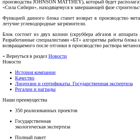
производства JOHNSON MATTHEY), который будет располагатьс
«Сила Сибири», находящемуся в завершающей фазе строительс
Функцией данного блока станет возврат в производство мет
летучие углеводородные загрязнители.
Блок состоит из двух колонн (скруббера абгазов и аппарат
Разработанные специалистами «БТ» алгоритмы работы блока и
возвращаемого после отгонки в производство раствора метанол
« Вернуться в раздел
Новости
Новости
История компании
Качество
Лицензии и сертификаты. Государственная экспертиза
Регалии и награды
Наши преимущества
350 реализованных проектов
Государственная
экологическая экспертиза
Полный пакет