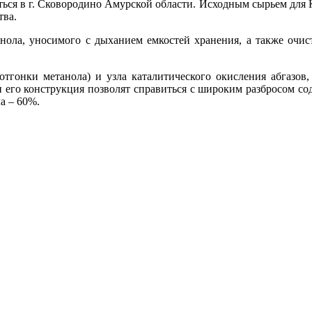
я в г. Сковородино Амурской области. Исходным сырьем для К
тва.
анола, уносимого с дыханием емкостей хранения, а также очис
а отгонки метанола) и узла каталитического окисления абгазо
 его конструкция позволят справиться с широким разбросом со
а – 60%.