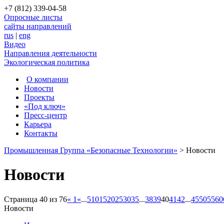
+7 (812) 339-04-58
Опросные листы
сайты направлений
rus
|
eng
Видео
Направления деятельности
Экологическая политика
О компании
Новости
Проекты
«Под ключ»
Пресс-центр
Карьера
Контакты
Промышленная Группа «Безопасные Технологии»
>
Новости
Новости
Страница 40 из 76
« 1
«
...
5
10
15
20
25
30
35
...
38
39
40
41
42
...
45
50
55
60
Новости