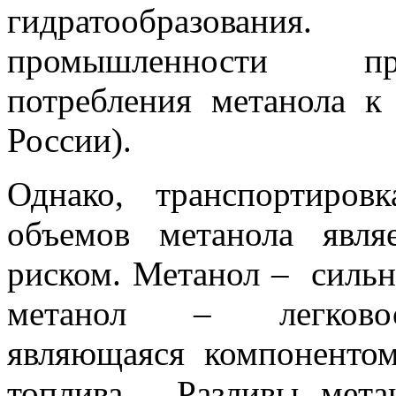
гидратообразовани
промышленности про
потребления метанола к
России).
Однако, транспортиров
объемов метанола явля
риском. Метанол – сильн
метанол – легковос
являющаяся компоненто
топлива. Разливы мета