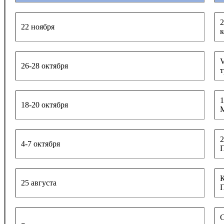
2
22 ноября
к
V
26-28 октября
т
1
18-20 октября
2
4-7 октября
П
К
25 августа
П
С