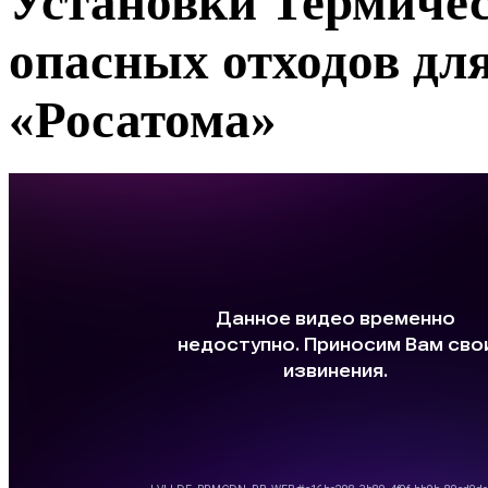
Установки Термиче
опасных отходов дл
«Росатома»