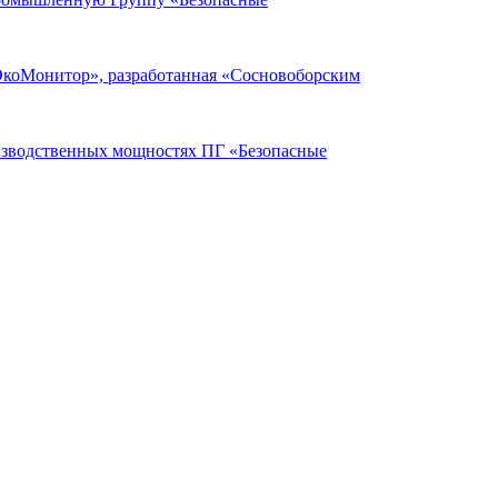
ЭкоМонитор», разработанная «Сосновоборским
оизводственных мощностях ПГ «Безопасные