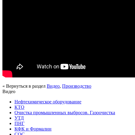
« Вернуться в раздел
Видео
,
Производство
Видео
Нефтехимическое оборудование
КТО
Очистка промышленных выбросов. Газоочистка
УТД
ПНГ
КФК и Формалин
СОС