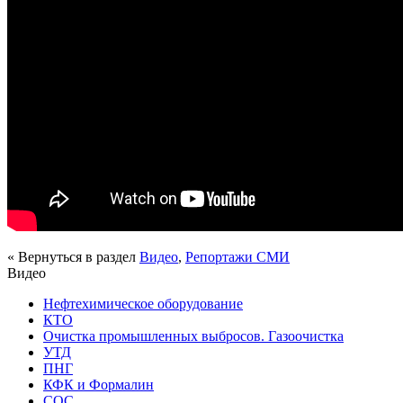
« Вернуться в раздел
Видео
,
Репортажи СМИ
Видео
Нефтехимическое оборудование
КТО
Очистка промышленных выбросов. Газоочистка
УТД
ПНГ
КФК и Формалин
СОС