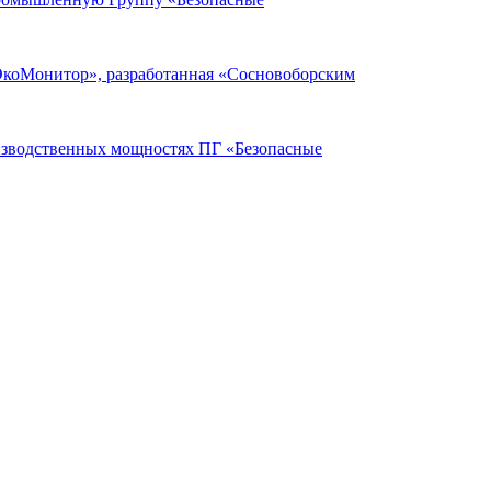
ЭкоМонитор», разработанная «Сосновоборским
оизводственных мощностях ПГ «Безопасные