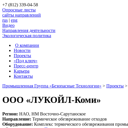
+7 (812) 339-04-58
Опросные листы
сайты направлений
rus
|
eng
Видео
Направления деятельности
Экологическая политика
О компании
Новости
Проекты
«Под ключ»
Пресс-центр
Карьера
Контакты
Промышленная Группа «Безопасные Технологии»
>
Проекты
ООО «ЛУКОЙЛ-Коми»
Регион:
НАО, НМ Восточно-Сарутаюское
Направление:
Термическое обезвреживание отходов
Оборудование:
Комплекс термического обезвреживания пром